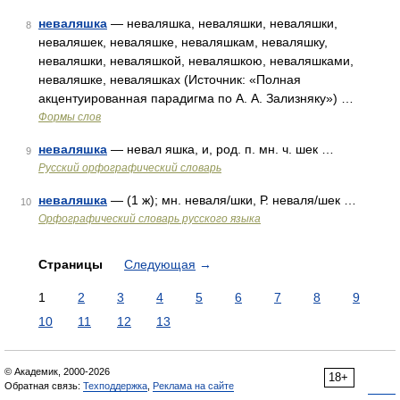
неваляшка
— неваляшка, неваляшки, неваляшки,
8
неваляшек, неваляшке, неваляшкам, неваляшку,
неваляшки, неваляшкой, неваляшкою, неваляшками,
неваляшке, неваляшках (Источник: «Полная
акцентуированная парадигма по А. А. Зализняку») …
Формы слов
неваляшка
— невал яшка, и, род. п. мн. ч. шек …
9
Русский орфографический словарь
неваляшка
— (1 ж); мн. неваля/шки, Р. неваля/шек …
10
Орфографический словарь русского языка
Страницы
Следующая
→
1
2
3
4
5
6
7
8
9
10
11
12
13
© Академик, 2000-2026
18+
Обратная связь:
Техподдержка
,
Реклама на сайте