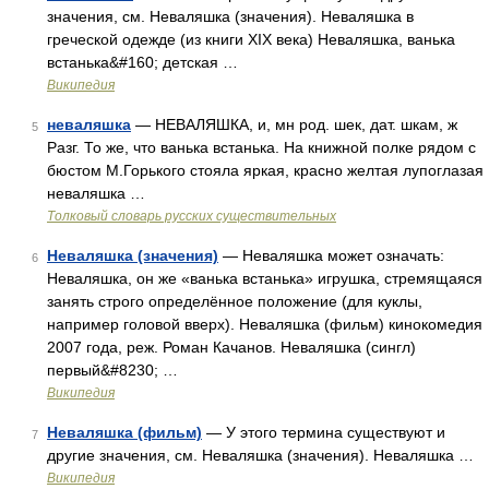
значения, см. Неваляшка (значения). Неваляшка в
греческой одежде (из книги XIX века) Неваляшка, ванька
встанька&#160; детская …
Википедия
неваляшка
— НЕВАЛЯШКА, и, мн род. шек, дат. шкам, ж
5
Разг. То же, что ванька встанька. На книжной полке рядом с
бюстом М.Горького стояла яркая, красно желтая лупоглазая
неваляшка …
Толковый словарь русских существительных
Неваляшка (значения)
— Неваляшка может означать:
6
Неваляшка, он же «ванька встанька» игрушка, стремящаяся
занять строго определённое положение (для куклы,
например головой вверх). Неваляшка (фильм) кинокомедия
2007 года, реж. Роман Качанов. Неваляшка (сингл)
первый&#8230; …
Википедия
Неваляшка (фильм)
— У этого термина существуют и
7
другие значения, см. Неваляшка (значения). Неваляшка …
Википедия