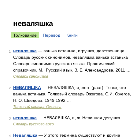
неваляшка
Толкование
Перевод
Книги
неваляшка
— ванька встанька, игрушка, девственница
1
Словарь русских синонимов. неваляшка ванька встанька
Словарь синонимов русского языка. Практический
справочник. М.: Русский язык. З. Е. Александрова. 2011 …
Словарь синонимов
НЕВАЛЯШКА
— НЕВАЛЯШКА, и, жен. (разг.). То же, что
2
ванька встанька. Толковый словарь Ожегова. С.И. Ожегов,
Н.Ю. Шведова. 1949 1992 …
Толковый словарь Ожегова
неваляшка
— НЕВАЛЯШКА, и, ж. Невинная девушка …
3
Словарь русского арго
Неваляшка
— У этого термина существуют и другие
4